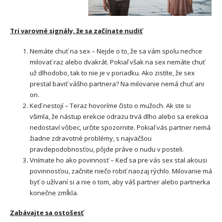
Tri varovné signály, že sa začínate nudiť
Nemáte chuť na sex – Nejde o to, že sa vám spolu nechce
milovať raz alebo dvakrát. Pokiaľ však na sex nemáte chuť
už dlhodobo, tak to nie je v poriadku. Ako zistíte, že sex
prestal baviť vášho partnera? Na milovanie nemá chuť ani
on.
Keď nestojí – Teraz hovoríme čisto o mužoch. Ak ste si
všimla, že nástup erekcie odrazu trvá dlho alebo sa erekcia
nedostaví vôbec, určite spozornite. Pokiaľ vás partner nemá
žiadne zdravotné problémy, s najväčšou
pravdepodobnosťou, pôjde práve o nudu v posteli.
Vnímate ho ako povinnosť – Keď sa pre vás sex stal akousi
povinnosťou, začnite niečo robiť naozaj rýchlo. Milovanie má
byť o užívaní si a nie o tom, aby váš partner alebo partnerka
konečne zmĺkla.
Zabávajte sa ostošesť