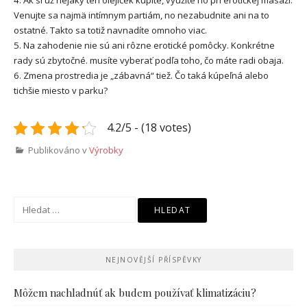
4. Ak si už nejaký ten olejíček kúpite, využite ho pri erotickej masáži.
Venujte sa najmä intímnym partiám, no nezabudnite ani na to
ostatné. Takto sa totiž navnadíte omnoho viac.
5. Na zahodenie nie sú ani rôzne erotické pomôcky. Konkrétne
rady sú zbytočné. musíte vyberať podľa toho, čo máte radi obaja.
6. Zmena prostredia je „zábavná“ tiež. Čo taká kúpeľná alebo
tichšie miesto v parku?
4.2/5 - (18 votes)
Publikováno v
Výrobky
Vyhledávání
NEJNOVĚJŠÍ PŘÍSPĚVKY
Môžem nachladnúť ak budem používať klimatizáciu?