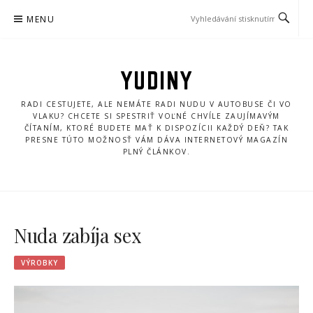
Přeskočit
MENU
na
obsah
YUDINY
RADI CESTUJETE, ALE NEMÁTE RADI NUDU V AUTOBUSE ČI VO
VLAKU? CHCETE SI SPESTRIŤ VOĽNÉ CHVÍLE ZAUJÍMAVÝM
ČÍTANÍM, KTORÉ BUDETE MAŤ K DISPOZÍCII KAŽDÝ DEŇ? TAK
PRESNE TÚTO MOŽNOSŤ VÁM DÁVA INTERNETOVÝ MAGAZÍN
PLNÝ ČLÁNKOV.
Nuda zabíja sex
VÝROBKY