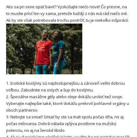
Ako sa pri sexe opäť baviť? Vyskúšajte niečo nové! Čo presne, na
to musíte prísť len vy sama, pretože každý z nás má rád niečo iné.
Ak by ste však potrebovala trochu postrčiť, tu je niekoľko inšpirácií.
1. Erotické kostýmy sú najdostupnejšou a zároveň veľmi dobrou
voľbou. Zabudnite na ostych a šup do kostýmu.
2. Špeciálne masážne gély alebo oleje dokážu urobiť tiež svoje.
Vyberajte najlepšie také, ktoré dokážu prekrviť pohlavné orgány u
oboch partnerov.
3: Nebojte sa smiať! Smiať by ste sa mali spolu počas dňa, no aj
počas milovania. Dobrá nálada vplýva pozitívne na mužskú
potenciu, no aj na ženské libido.