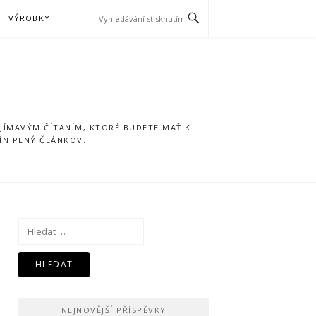
VÝROBKY
UJÍMAVÝM ČÍTANÍM, KTORÉ BUDETE MAŤ K
ÍN PLNÝ ČLÁNKOV.
Vyhledávání
NEJNOVĚJŠÍ PŘÍSPĚVKY