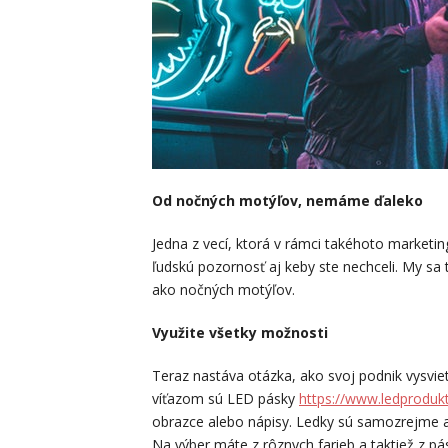
Od nočných motýľov, nemáme ďaleko
Jedna z vecí, ktorá v rámci takéhoto marketin
ľudskú pozornosť aj keby ste nechceli. My sa t
ako nočných motýľov.
Využite všetky možnosti
Teraz nastáva otázka, ako svoj podnik vysviet
víťazom sú LED pásky
https://www.ledprodukt
obrazce alebo nápisy. Ledky sú samozrejme aj
Na výber máte z rôznych farieb a taktiež z pás