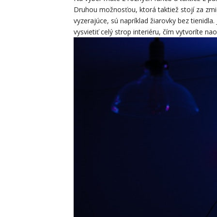
Druhou možnosťou, ktorá taktiež stojí za zmi
vyzerajúce, sú napríklad žiarovky bez tienidla
vysvietiť celý strop interiéru, čím vytvoríte na