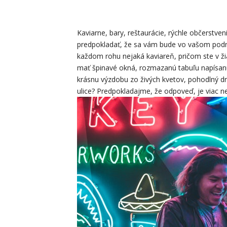
Kaviarne, bary, reštaurácie, rýchle občerstve
predpokladať, že sa vám bude vo vašom podnikan
každom rohu nejaká kaviareň, pričom ste v žia
mať špinavé okná, rozmazanú tabuľu napísanú
krásnu výzdobu zo živých kvetov, pohodlný dr
ulice? Predpokladajme, že odpoveď, je viac ne