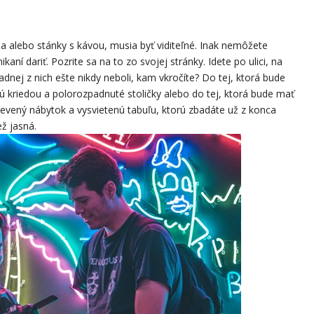
nia alebo stánky s kávou, musia byť viditeľné. Inak nemôžete
í dariť. Pozrite sa na to zo svojej stránky. Idete po ulici, na
dnej z nich ešte nikdy neboli, kam vkročíte? Do tej, ktorá bude
 kriedou a polorozpadnuté stoličky alebo do tej, ktorá bude mať
evený nábytok a vysvietenú tabuľu, ktorú zbadáte už z konca
ž jasná.