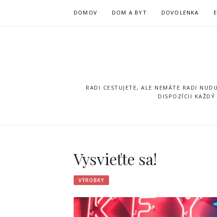
Přeskočit
DOMOV
DOM A BYT
DOVOLENKA
na
obsah
RADI CESTUJETE, ALE NEMÁTE RADI NUD
DISPOZÍCII KAŽD
Vysvieťte sa!
VÝROBKY