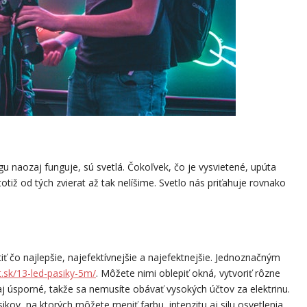
gu naozaj funguje, sú svetlá. Čokoľvek, čo je vysvietené, upúta
otiž od tých zvierat až tak nelíšime. Svetlo nás priťahuje rovnako
iť čo najlepšie, najefektívnejšie a najefektnejšie. Jednoznačným
.sk/13-led-pasiky-5m/
. Môžete nimi oblepiť okná, vytvoriť rôzne
 úsporné, takže sa nemusíte obávať vysokých účtov za elektrinu.
ikov, na ktorých môžete meniť farbu, intenzitu aj silu osvetlenia.