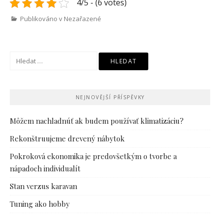
4/5 - (6 votes)
Publikováno v Nezařazené
Vyhledávání
NEJNOVĚJŠÍ PŘÍSPĚVKY
Môžem nachladnúť ak budem používať klimatizáciu?
Rekonštruujeme drevený nábytok
Pokroková ekonomika je predovšetkým o tvorbe a
nápadoch individualít
Stan verzus karavan
Tuning ako hobby