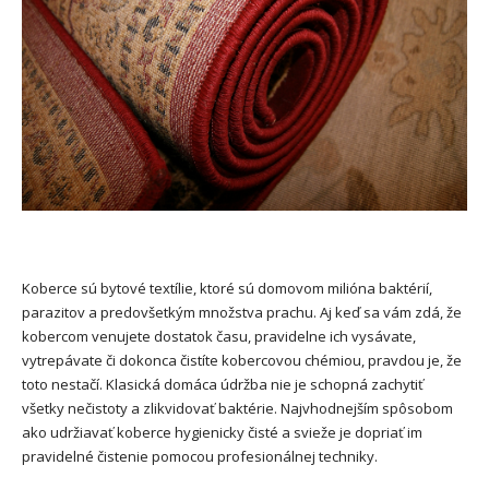
Koberce sú bytové textílie, ktoré sú domovom milióna baktérií,
parazitov a predovšetkým množstva prachu. Aj keď sa vám zdá, že
kobercom venujete dostatok času, pravidelne ich vysávate,
vytrepávate či dokonca čistíte kobercovou chémiou, pravdou je, že
toto nestačí. Klasická domáca údržba nie je schopná zachytiť
všetky nečistoty a zlikvidovať baktérie. Najvhodnejším spôsobom
ako udržiavať koberce hygienicky čisté a svieže je dopriať im
pravidelné čistenie pomocou profesionálnej techniky.