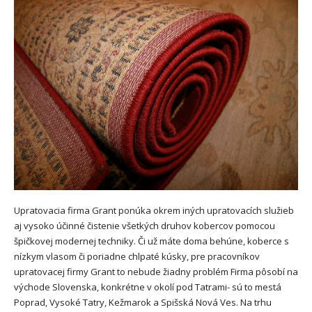
Upratovacia firma Grant ponúka okrem iných upratovacích služieb
aj vysoko účinné čistenie všetkých druhov kobercov pomocou
špičkovej modernej techniky. Či už máte doma behúne, koberce s
nízkym vlasom či poriadne chlpaté kúsky, pre pracovníkov
upratovacej firmy Grant to nebude žiadny problém Firma pôsobí na
východe Slovenska, konkrétne v okolí pod Tatrami- sú to mestá
Poprad, Vysoké Tatry, Kežmarok a Spišská Nová Ves. Na trhu