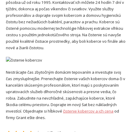
pôsobia už od roku 1995. Kontaktovať ich môžete 24 hodín 7 dní v
týždni, dokonca aj počas víkendov či sviatkov. Využite služby
profesionálov a doprajte svojim kobercom a domovu hygienickú
čistotu bez nežiadúcich baktérií, parazitov a prachu. Koberce sú
čistené pomocou modernej technológie hĺbkovej extrakcie vlhkou
cestou s použitím jednokotúčového stroja. Na čistenie sú navyše
použité kvalitné čistiace prostriedky, aby boli koberce vo finále ako
nové a žiarili čistotou.
Nestrácajte čas zbytočným domácim tepovaním a investujte svoj
čas zmysluplnejšie. Prenechajte čistenie vašich kobercov doma či v
kancelárii skúseným profesionálom, ktorí majú s poskytovaním
upratovacích služieb dlhoročné skúsenosti a presne vedia, čo
robia. Zabudnite na nevzhľadné, zapáchajúce koberce, ktoré
škodia celému priestoru. Doprajte im nový šat bez nákladných
investícií. Objednajte si hĺbkové
čistenie kobercov a ich cena
od
firmy Grant ešte dnes.