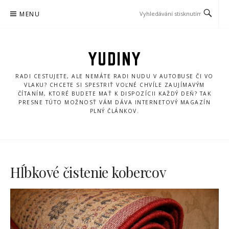
Přeskočit
MENU
na
obsah
YUDINY
RADI CESTUJETE, ALE NEMÁTE RADI NUDU V AUTOBUSE ČI VO
VLAKU? CHCETE SI SPESTRIŤ VOĽNÉ CHVÍLE ZAUJÍMAVÝM
ČÍTANÍM, KTORÉ BUDETE MAŤ K DISPOZÍCII KAŽDÝ DEŇ? TAK
PRESNE TÚTO MOŽNOSŤ VÁM DÁVA INTERNETOVÝ MAGAZÍN
PLNÝ ČLÁNKOV.
Hĺbkové čistenie kobercov