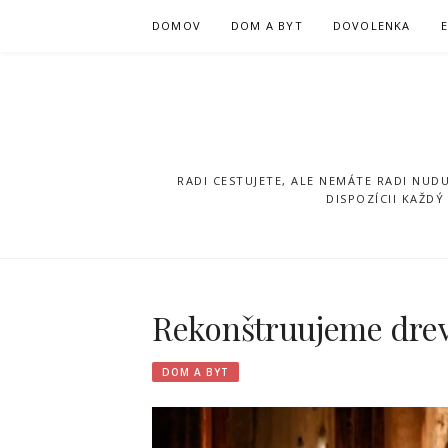
Přeskočit
DOMOV
DOM A BYT
DOVOLENKA
na
obsah
RADI CESTUJETE, ALE NEMÁTE RADI NUD
DISPOZÍCII KAŽD
Rekonštruujeme dre
DOM A BYT