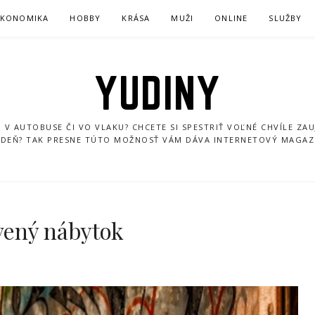
EKONOMIKA
HOBBY
KRÁSA
MUŽI
ONLINE
SLUŽBY
YUDINY
U V AUTOBUSE ČI VO VLAKU? CHCETE SI SPESTRIŤ VOĽNÉ CHVÍLE ZA
Ý DEŇ? TAK PRESNE TÚTO MOŽNOSŤ VÁM DÁVA INTERNETOVÝ MAGAZ
vený nábytok