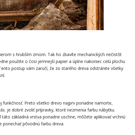
ierom s hrubším zrnom. Tak ho zbavíte mechanických nečistôt
ledne použite o čosi jemnejší papier a úplne nakoniec celú plochu
nto postup vám zaručí, že zo starého dreva odstránite všetky
ní.
e aj funkčnosť. Preto všetko drevo najprv poriadne namorte,
vás. je dobré zvoliť prípravky, ktoré nezmenia farbu nábytku.
 táto základná vrstva poriadne uschne, môžete aplikovať vrchnú
cete ponechať pôvodnú farbu dreva.