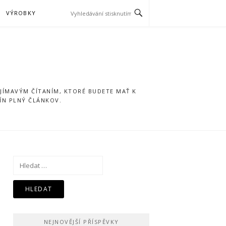
VÝROBKY
UJÍMAVÝM ČÍTANÍM, KTORÉ BUDETE MAŤ K
ÍN PLNÝ ČLÁNKOV.
Vyhledávání
NEJNOVĚJŠÍ PŘÍSPĚVKY