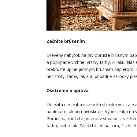
Začnite brúsením
Drevený nábytok najprv obrúste brúsnym pap
a poprípade vrchnej vrstvy farby, či laku. Nás
prebrúste úplne jemným brúsnym papierom. Te
nečistoty, farby, lak a aj prípadné zárodky ples
Ošetrenie a úprava
Dôležitá nie je iba estetická stránka veci, al
naolejujte, alebo navoskujte. Výber je iba na 
Poradiť sa môžete priamo v stavebníctve. Keď
farbu, alebo lak. Záleží to len na tom, či ch