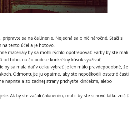
, pripravte sa na čalúnenie. Nejedná sa o nič náročné. Stačí si
h na tento účel a je hotovo.
mné materiály by sa mohli rýchlo opotrebovať. Farby by ste mali
jmä od toho, na čo budete konkrétny kúsok využívať.
lie by sa mala dať v celku vybrať. Je len málo pravdepodobné, že
skoch. Odmontujte ju opatrne, aby ste nepoškodili ostatné časti
ne napnite a zo zadnej strany prichytíte klinčekmi, alebo
ete. Ak by ste začali čalúnením, mohli by ste si novú látku zničiť.