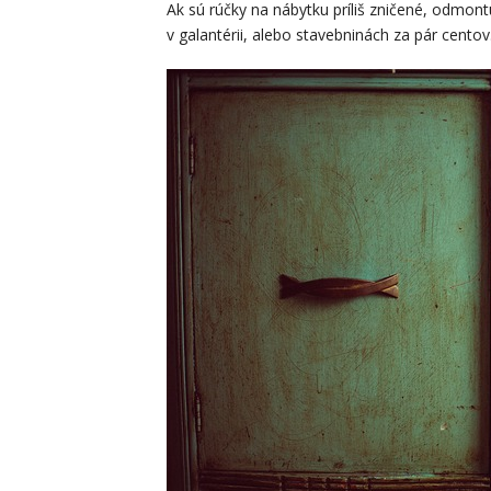
Ak sú rúčky na nábytku príliš zničené, odmont
v galantérii, alebo stavebninách za pár centov