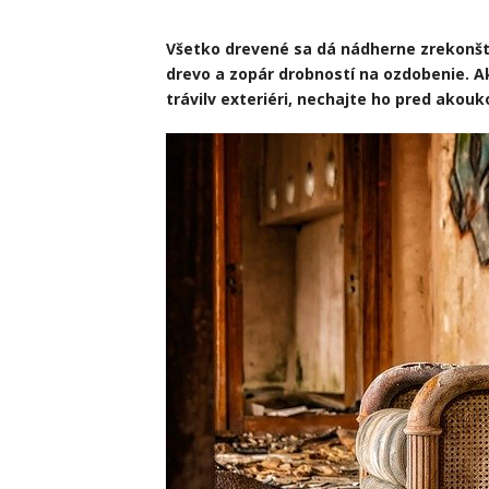
Všetko drevené sa dá nádherne zrekonštr
drevo a zopár drobností na ozdobenie. Ak
trávil
v exteriéri, nechajte ho pred akou