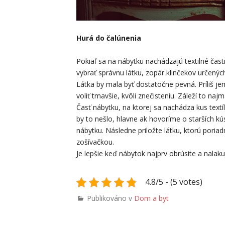
Hurá do čalúnenia
Pokiaľ sa na nábytku nachádzajú textilné časti
vybrať správnu látku, zopár klinčekov určenýc
Látka by mala byť dostatočne pevná. Príliš je
voliť tmavšie, kvôli znečisteniu. Záleží to na
Časť nábytku, na ktorej sa nachádza kus textí
by to nešlo, hlavne ak hovoríme o starších kú
nábytku. Následne priložte látku, ktorú poriad
zošívačkou.
Je lepšie keď nábytok najprv obrúsite a nalakuj
4.8/5 - (5 votes)
Publikováno v
Dom a byt